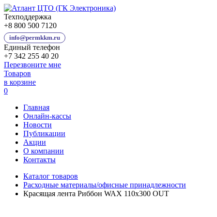
Атлант
ЦТО
Техподдержка
—
+8 800 500 7120
Главная
info@permkkm.ru
страница
Единый телефон
+7 342 255 40 20
Перезвоните мне
Товаров
в корзине
0
Перейти
Главная
в
Онлайн-кассы
корзину
Новости
Публикации
Акции
О компании
Контакты
Каталог товаров
Расходные материалы/офисные принадлежности
Красящая лента Риббон WAX 110х300 OUT